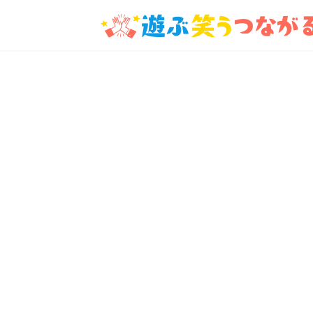
コ
ナ
ン
ビ
テ
ゲ
ン
ー
ツ
シ
へ
ョ
ス
ン
キ
に
ッ
移
プ
動