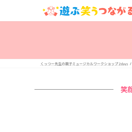
コ
ナ
ン
ビ
テ
ゲ
ン
ー
ツ
シ
へ
ョ
ス
ン
キ
に
ッ
移
くっつー先生の親子ミュージカルワークショップ 2days
プ
動
笑