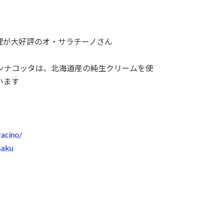
理が大好評のオ・サラチーノさん
ンナコッタは、北海道産の純生クリームを使
います
racino/
saku