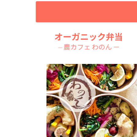
オーガニック弁当
農カフェ わのん －
―