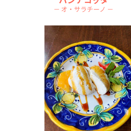
パンナコッタ
－ オ・サラチーノ －