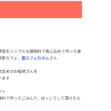
野菜をシンプルな調味料で真心込めて作った身
民家カフェ、
農カフェわのん
さん
素玄米のお稲荷さんを
います
ジ＞
味料で作ったごはんで、ほっこりして頂けたら