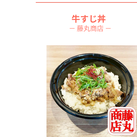
牛すじ丼
－ 藤丸商店 －