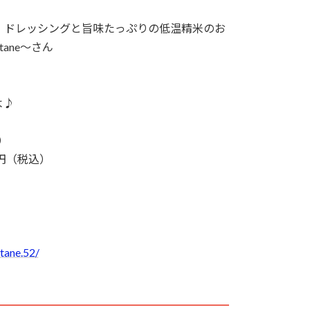
・ドレッシングと旨味たっぷりの低温精米のお
tane～さん
よ♪
）
0円（税込）
tane.52/